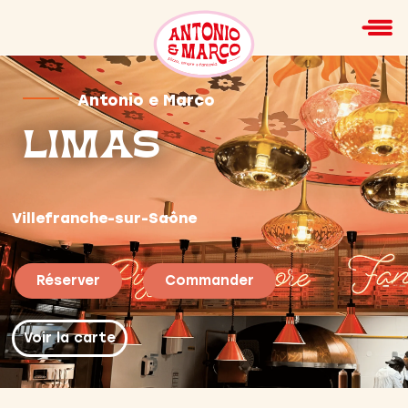
Antonio e Marco
Limas
Villefranche-sur-Saône
Réserver
Commander
Voir la carte